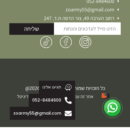
052-8484600
zoarmy55@gmail.com
רחוב הערבה 49, צור הדסה ת.ד. 247
שליחה
תגיעו אלינו
כל הזכויות שמורות לחברת זוארמי 2026@
אתר זה עוצב ופותח על ידי משולבים בדיגיטל
052-8484600
zoarmy55@gmail.com