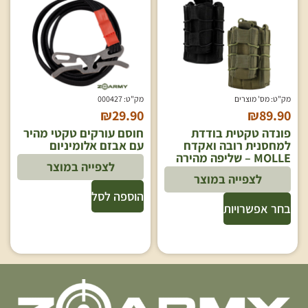
מק"ט: מס' מוצרים
מק"ט: 000427
₪
29.90
₪
89.90
פונדה טקטית בודדת
חוסם עורקים טקטי מהיר
למחסנית רובה ואקדח
עם אבזם אלומיניום
MOLLE – שליפה מהירה
לצפייה במוצר
לצפייה במוצר
הוספה לסל
בחר אפשרויות