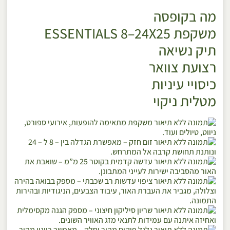
מה בקופסה
משקפת ESSENTIALS 8–24X25
תיק נשיאה
רצועת צוואר
כיסויי עיניות
מטלית ניקוי
משקפת מתאימה להופעות, אירועי ספורט,
ניווט, טיולים ועוד.
זום חזק
– מאפשרת הגדלה בין – 8 ל – 24
ונותנת תחושת קרבה אל המתרחש.
עדשה קדמית בקוטר 25 מ”מ
– שואבת את
האור מהסביבה ישירות לעייני המתבונן.
ציפוי עדשות רב שכבתי
– מספק בבואה בהירה
וצלולה, מגביר את העברת האור, עיבוד הצבעים, הניגודיות ובהירות
התמונה.
שריון סיליקון חיצוני
– מספק הגנה מקסימלית
ואחיזה איתנה עם עמידות לתנאי מזג האוויר השונים.
גלגל פוקוס מהיר וחלק
– מאפשר כוונון מהיר