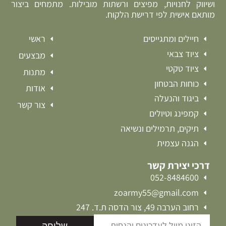
ושיווק לחנויות, מפיצים ורשתות מובילות. מתמחים ביצור
מותאם אישית לפי דרישת הלקוח.
חיילים ומתגייסים
ראשי
ציוד צבאי
מבצעים
ציוד טקטי
מתנות
כוחות הבטחון
אודות
ביגוד והנעלה
צור קשר
קמפינג וטיולים
תיקים, תרמילים ונשיאה
הגנה עצמית
דרכי יצירת קשר
052-8484600
zoarmy55@gmail.com
רחוב הערבה 49, צור הדסה ת.ד. 247
שליחה