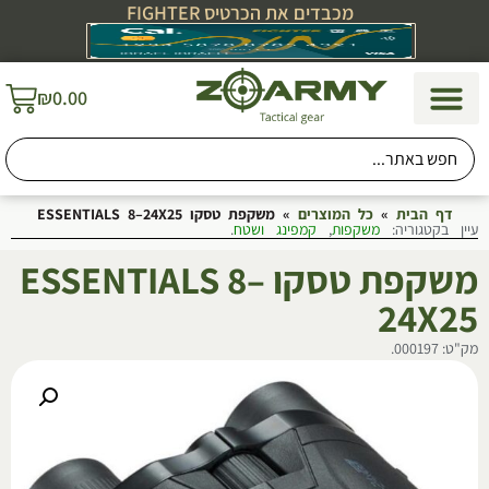
מכבדים את הכרטיס FIGHTER
₪
0.00
קמפינג וטיולים
הגנה עצמית
תיקים, תרמילים ונשיאה
ביגוד והנעלה
כוחות הביטחון
חיילים ומתגייסים
דף הבית
»
כל המוצרים
»
משקפת טסקו ESSENTIALS 8–24X25
עיין בקטגוריה:
משקפות
,
קמפינג ושטח
.
משקפת טסקו ESSENTIALS 8–
24X25
מק"ט: 000197.