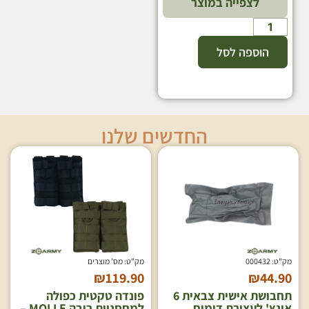
לצפייה במוצר
הוספה לסל
החדשים שלנו
מק"ט: 000432
מק"ט: מס' מוצרים
₪
119.90
₪
44.90
תחבושת אישית צבאית 6
פונדה טקטית כפולה
אינץ' לעצירת דימום
למחסניות רובה MOLLE –