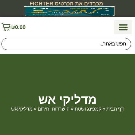
מכבדים את הכרטיס FIGHTER
₪
0.00
הגנה עצמית
תיקים, תרמילים ונשיאה
ביגוד והנעלה
קמפינג וטיולים
כוחות הביטחון
חיילים ומתגייסים
מדליקי אש
דף הבית
»
קמפינג ושטח
»
הישרדות וחירום
»
מדליקי אש