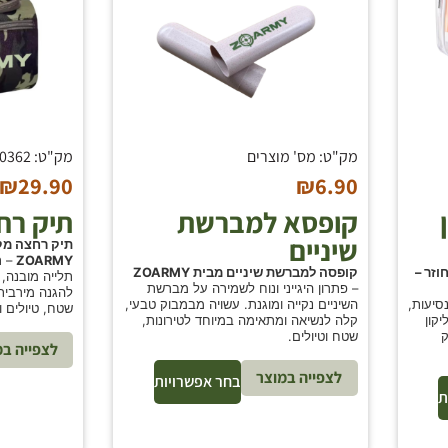
מק"ט: מס' מוצרים
מק"ט: 000362
₪
29.90
₪
6.90
קופסא למברשת
תיק רח
שיניים
תיק רחצה מקצ
ZOARMY
– ת
וזר –
קופסה למברשת שיניים מבית ZOARMY
תלייה מובנה, ת
– פתרון היגייני ונוח לשמירה על מברשת
להגנה מירבית 
סיעות,
השיניים נקייה ומוגנת. עשויה מבמבוק טבעי,
שטח, טיולים ו
יקון
קלה לנשיאה ומתאימה במיוחד לטירונות,
ק
שטח וטיולים.
לצפייה במ
לצפייה במוצר
בחר אפשרויות
ת