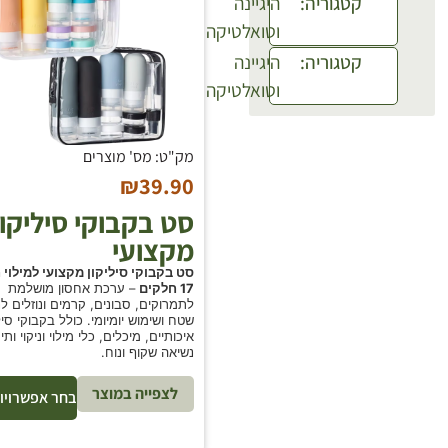
קטגוריה
:
היגיינה
וטואלטיקה
קטגוריה
:
היגיינה
וטואלטיקה
מק"ט: מס' מוצרים
₪
39.90
סט בקבוקי סיליקון
מקצועי
סט בקבוקי סיליקון מקצועי למילוי ח
17 חלקים
– ערכת אחסון מושלמת
לתמרוקים, סבונים, קרמים ונוזלים לנ
שטח ושימוש יומיומי. כולל בקבוקי סיל
איכותיים, מיכלים, כלי מילוי וניקוי ותי
נשיאה שקוף ונוח.
לצפייה במוצר
בחר אפשרויו