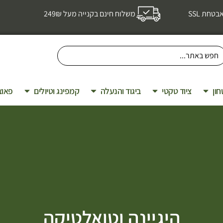
טחת SSL
משלוח חינם בקנייה מעל 249₪
חון
ציוד טקטי
ביגוד והנעלה
קמפינג וטיולים
פאוצ
היגיינה וטואלטיקה