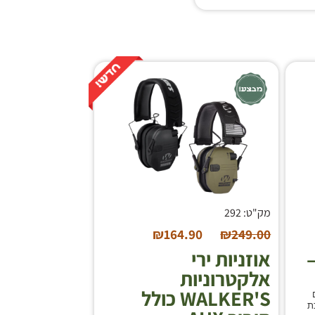
מק"ט: 292
₪
164.90
₪
249.00
–
אוזניות ירי
אלקטרוניות
WALKER'S כולל
COM עם
ת