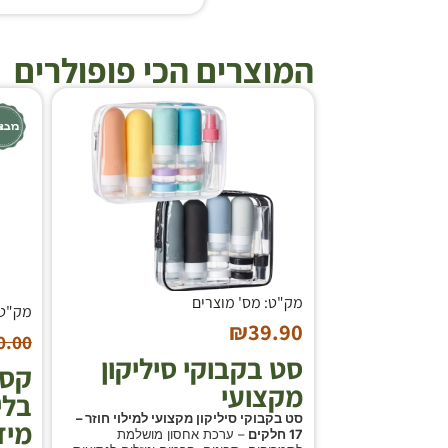
המוצרים הכי פופולרים
מק"ט: מס' מוצרים
מק"ט:
₪
39.90
0.00
סט בקבוקי סיליקון
קסד
מקצועי
סט בקבוקי סיליקון מקצועי למילוי חוזר –
מידה L/M
17 חלקים
– ערכת אחסון מושלמת