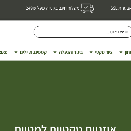
טחת SSL
משלוח חינם בקנייה מעל 249₪
חון
ציוד טקטי
ביגוד והנעלה
קמפינג וטיולים
פאוצ
אוזניות טקטיות למטווח