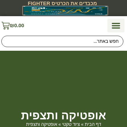
מכבדים את הכרטיס FIGHTER
₪
0.00
הגנה עצמית
תיקים, תרמילים ונשיאה
ביגוד והנעלה
קמפינג וטיולים
כוחות הביטחון
חיילים ומתגייסים
אופטיקה ותצפית
דף הבית
»
ציוד טקטי
»
אופטיקה ותצפית