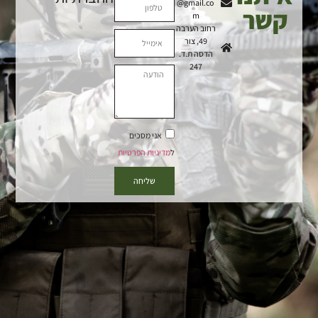
@gmail.co
קשר
m
רחוב הערבה
49, צור
הדסה ת.ד.
247
אני מסכים
ל
מדיניות הפרטיות
שליחה