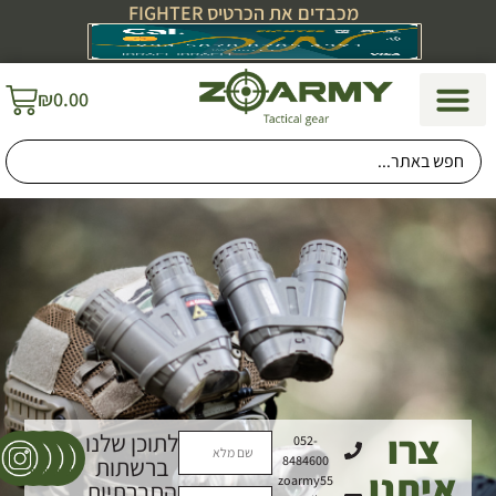
מכבדים את הכרטיס FIGHTER
לתוכן
₪
0.00
צרו
לתוכן שלנו
052-
8484600
ברשתות
איתנו
zoarmy55
החברתיות