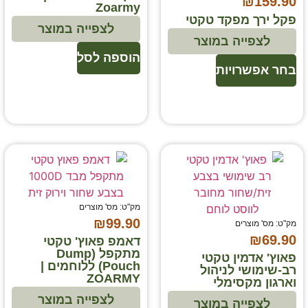
₪
159.90
Zoarmy
פקל ירך מפקד טקטי
לצפייה במוצר
לצפייה במוצר
הוספה לסל
בחר אפשרויות
מק"ט: מס' מוצרים
₪
99.90
מק"ט: מס' מוצרים
₪
69.90
דאמפ פאוץ' טקטי
מתקפל (Dump
פאוץ' אדמין טקטי
Pouch) ללוחמים |
רב-שימושי לניהול
ZOARMY
וארגון מקסימלי
לצפייה במוצר
לצפייה במוצר