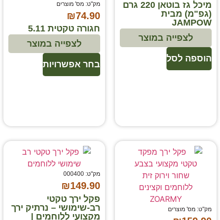
מיכל גז בוטאן 220 גרם
מק"ט: מס' מוצרים
(גפ"מ) מבית
₪
74.90
JAMPOW
חגורה טקטית 5.11
לצפייה במוצר
לצפייה במוצר
הוספה לסל
בחר אפשרויות
מק"ט: 000400
₪
149.90
פקל ירך טקטי
רב-שימושי – נרתיק ירך
מק"ט: מס' מוצרים
מקצועי ללוחמים |